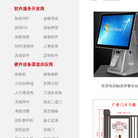
软件服务开发商
.制造ERP
.金蝶用友
.协同OA
.老板网管
.加密保密
.收银软件
.MRP进销存
.人事薪资
.其他软件
.定制软件
硬件设备渠道供应商
.收银机
.收银辅材
.AI识别终端
.车牌识别
双屏电容触摸屏餐饮
.人行通道闸
.工地实名制
.无线呼叫
.危化二道门
.考勤消费
.高空抛物
.排队教学机
.扬尘监测
.安防监控
.安检门