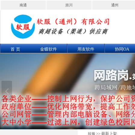
南通
崇川
通州
首 页
金蝶软件
用友软件
协同OA
联系我们
产品展示
>> 最新上架
软服