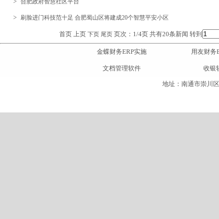
>
合肥政府智慧社区平台
>
刷脸进门科技范十足 合肥蜀山区将建成20个智慧平安小区
首页 上页
页次：1/4页 共有20条新闻 转到
下页
尾页
金蝶财务ERP实施
用友财务E
文档管理软件
收银
地址：南通市崇川区人民东路3