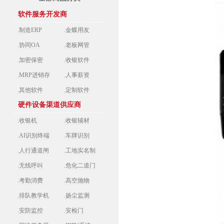
软件服务开发商
.制造ERP
.金蝶用友
.协同OA
.老板网管
.加密保密
.收银软件
.MRP进销存
.人事薪资
.其他软件
.定制软件
硬件设备渠道供应商
.收银机
.收银辅材
.AI识别终端
.车牌识别
.人行通道闸
.工地实名制
.无线呼叫
.危化二道门
.考勤消费
.高空抛物
.排队教学机
.扬尘监测
.安防监控
.安检门