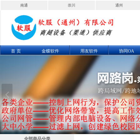
南通
崇川
通州
首 页
金蝶软件
用友软件
协同OA
联系我们
产品展示
全部商品分类