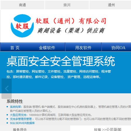
南通
崇川
通州
首 页
金蝶软件
用友软件
协同OA
联系我们
产品展示
>>公司新闻
服务理念
软服