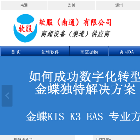
南通
崇川
通州
首 页
进销软件
高空抛物
协同OA
联系我们
产品展示
用友U8+
集畅捷通T1